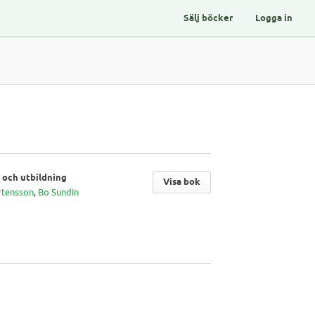
Sälj böcker
Logga in
 och utbildning
Visa bok
rtensson
,
Bo Sundin