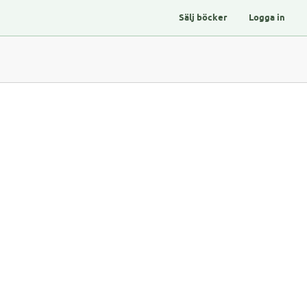
Sälj böcker
Logga in