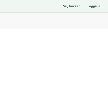
Sälj böcker
Logga in