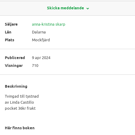
Skicka meddelande
Säljare
anna-kristina skarp
Län
Dalarna
Plats
Mockfjärd
Publicerad
9 apr 2024
Visningar
710
Beskrivning
Tvingad till tystnad
av Linda Castillo
pocket 36kr frakt
Här finns boken