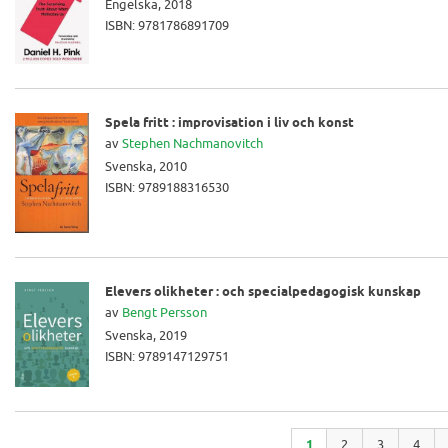
Engelska, 2018
ISBN: 9781786891709
Spela fritt : improvisation i liv och konst
av
Stephen Nachmanovitch
Svenska, 2010
ISBN: 9789188316530
Elevers olikheter : och specialpedagogisk kunskap
av
Bengt Persson
Svenska, 2019
ISBN: 9789147129751
1
2
3
4