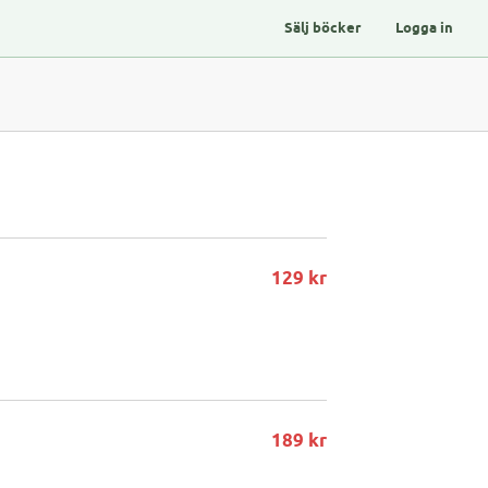
Sälj böcker
Logga in
129 kr
189 kr