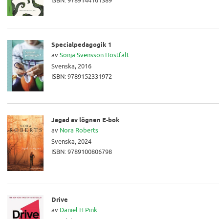
ISBN: 9789144161389
Specialpedagogik 1
av
Sonja Svensson Höstfält
Svenska, 2016
ISBN: 9789152331972
Jagad av lögnen E-bok
av
Nora Roberts
Svenska, 2024
ISBN: 9789100806798
Drive
av
Daniel H Pink