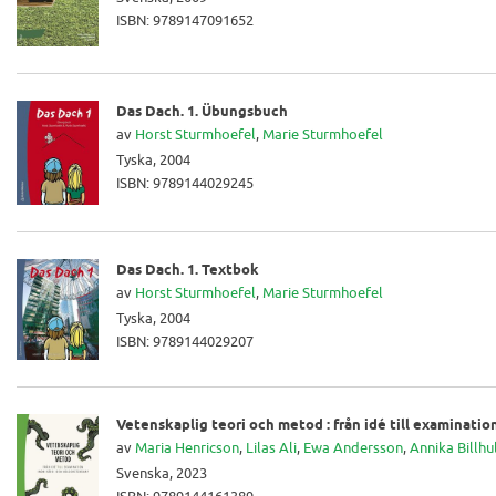
ISBN: 9789147091652
Das Dach. 1. Übungsbuch
av
Horst Sturmhoefel
,
Marie Sturmhoefel
Tyska, 2004
ISBN: 9789144029245
Das Dach. 1. Textbok
av
Horst Sturmhoefel
,
Marie Sturmhoefel
Tyska, 2004
ISBN: 9789144029207
Vetenskaplig teori och metod : från idé till examinati
av
Maria Henricson
,
Lilas Ali
,
Ewa Andersson
,
Annika Billhu
Svenska, 2023