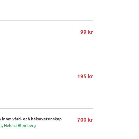
99 kr
195 kr
on inom vård- och hälsovetenskap
700 kr
lt
,
Helena Blomberg