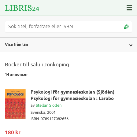
Visa från län
Böcker till salu i Jönköping
14 annonser
Psykologi för gymnasieskolan (Sjödén)
Psykologi för gymnasieskolan : Lärobo
av
Stellan Sjödén
Svenska, 2001
ISBN: 9789127082656
180 kr