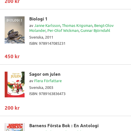
200 kr
Biologi 1
av
Janne Karlsson
,
Thomas Krigsman
,
Bengt-Olov
Molander
,
Per-Olof Wickman
,
Gunnar Björndahl
Svenska, 2011
ISBN: 9789147085231
450 kr
Sagor om julen
av
Flera Författare
Svenska, 2003
ISBN: 9789163836473
200 kr
Barnens Första Bok : En Antologi