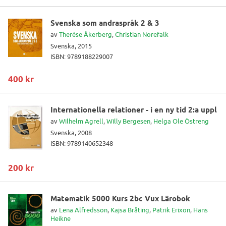
Svenska som andraspråk 2 & 3
av
Therése Åkerberg
,
Christian Norefalk
Svenska, 2015
ISBN: 9789188229007
400 kr
Internationella relationer - i en ny tid 2:a uppl
av
Wilhelm Agrell
,
Willy Bergesen
,
Helga Ole Östreng
Svenska, 2008
ISBN: 9789140652348
200 kr
Matematik 5000 Kurs 2bc Vux Lärobok
av
Lena Alfredsson
,
Kajsa Bråting
,
Patrik Erixon
,
Hans
Heikne