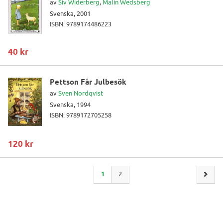
av
Siv Widerberg
,
Malin Wedsberg
Svenska, 2001
ISBN: 9789174486223
40 kr
Pettson Får Julbesök
av
Sven Nordqvist
Svenska, 1994
ISBN: 9789172705258
120 kr
1
2