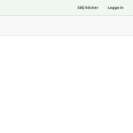
Sälj böcker
Logga in