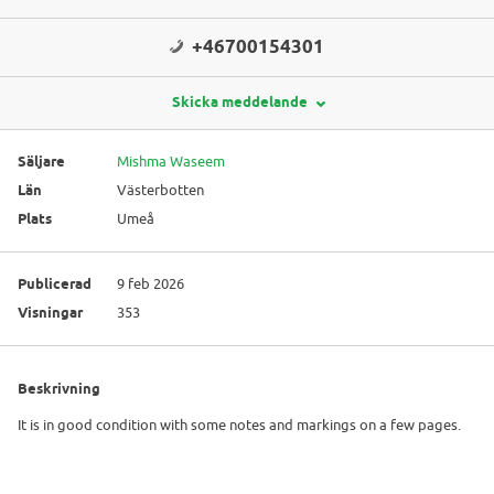
+46700154301
Skicka meddelande
Säljare
Mishma Waseem
Län
Västerbotten
Plats
Umeå
Publicerad
9 feb 2026
Visningar
353
Beskrivning
It is in good condition with some notes and markings on a few pages.