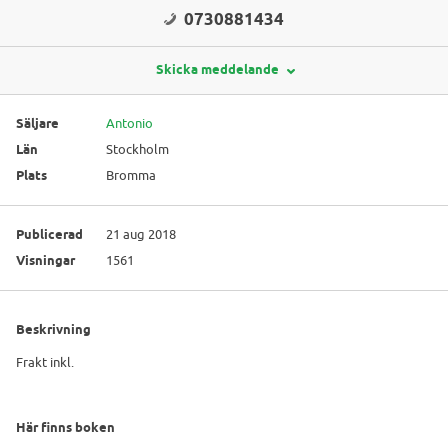
0730881434
Skicka meddelande
Säljare
Antonio
Län
Stockholm
Plats
Bromma
Publicerad
21 aug 2018
Visningar
1561
Beskrivning
Frakt inkl.
Här finns boken