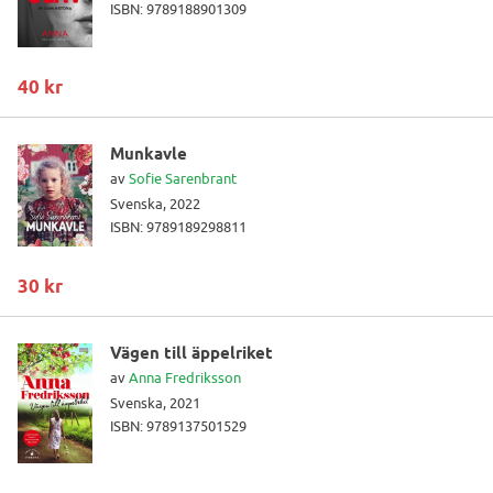
ISBN: 9789188901309
40 kr
Munkavle
av
Sofie Sarenbrant
Svenska, 2022
ISBN: 9789189298811
30 kr
Vägen till äppelriket
av
Anna Fredriksson
Svenska, 2021
ISBN: 9789137501529