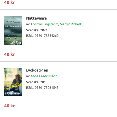
40 kr
Nattavaara
av
Thomas Engström
,
Margit Richert
Svenska, 2021
ISBN: 9789178354269
40 kr
Lyckostigen
av
Anna Fredriksson
Svenska, 2013
ISBN: 9789175031545
40 kr