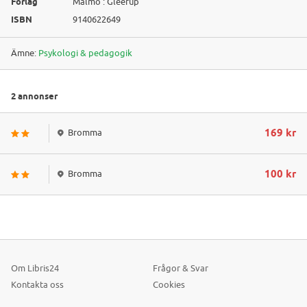
Förlag
Malmö : Gleerup
ISBN
9140622649
Ämne:
Psykologi & pedagogik
2 annonser
169 kr
Bromma
100 kr
Bromma
Om Libris24
Frågor & Svar
Kontakta oss
Cookies