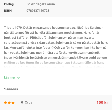
Förlag
Bokförlaget Forum
ISBN
9789137129723
Tripoli, 1979. Det är en gassande het sommardag. Nioårige Suleiman
går till torget för att handla tillsammans med sin mor. Hans far är
bortrest i affärer. Plötsligt får Suleiman syn på en man i svarta
solglasögon på andra sidan gatan. Suleiman är säker på att det är hans
far. Men varför vinkar inte fadern? Och varför kommer han inte hem när
han vet att Suleimans mor är nära att få ett nervöst sammanbrott.
Ingen i världen är berättelsen om en skrämmande tillvaro sedd genom
en liten pojkes ögon. En pojke som växer upp i ett samhälle där hans
bäste väns far försvinner och sedan avrättas offentligt i den statliga
televisionen; där en mystisk man sitter utanför huset och ställer
Läs mer
underliga frågor; där hans mor bränner upp alla deras böcker när
fadern tycks vara försvunnen för alltid. Suleimans vardag präglas av
skvaller, rädsla, hemligheter och lögner. Hur ska han överleva utan att
1 annons
svika sin familj, sina föräldrar - och även sig själv? Med briljans och
inlevelseförmåga tar en ny begåvad berättarröst oss med till ett
100 kr
Örby
Libyen under Kaddafiregimen - en värld som inte så ofta skildrats i
romaner. Ingen i världen är en berättelse om svek - närmast omöjlig att