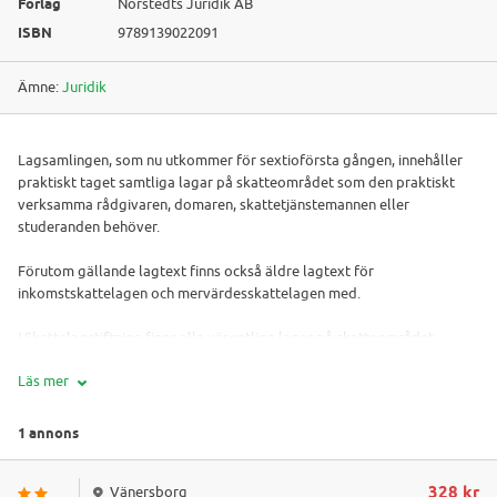
Förlag
Norstedts Juridik AB
ISBN
9789139022091
Ämne:
Juridik
Lagsamlingen, som nu utkommer för sextioförsta gången, innehåller
praktiskt taget samtliga lagar på skatteområdet som den praktiskt
verksamma rådgivaren, domaren, skattetjänstemannen eller
studeranden behöver.
Förutom gällande lagtext finns också äldre lagtext för
inkomstskattelagen och mervärdesskattelagen med.
I Skattelagstiftning finns alla väsentliga lagar på skatteområdet.
Läs mer
I lagtextsamlingen ingår även lagar med EU-anknytning, som
fusionsdirektivet, moder/dotterbolagsdirektivet,
ränte/royaltydirektivet, skatteflyktsdirektivet och sparandedirektivet
1 annons
samt utdrag ur EU-fördraget med in- och utträdesartiklarna, EUF-
fördraget, liksom OECD:s modellavtal.
328 kr
Vänersborg