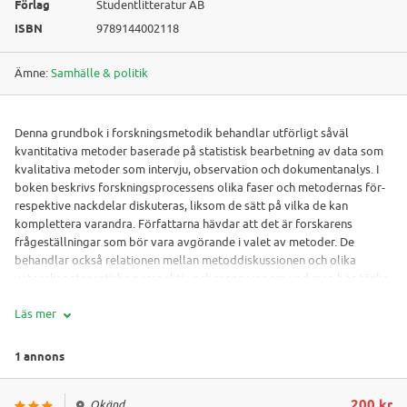
Förlag
Studentlitteratur AB
ISBN
9789144002118
Ämne:
Samhälle & politik
Denna grundbok i forskningsmetodik behandlar utförligt såväl
kvantitativa metoder baserade på statistisk bearbetning av data som
kvalitativa metoder som intervju, observation och dokumentanalys. I
boken beskrivs forskningsprocessens olika faser och metodernas för-
respektive nackdelar diskuteras, liksom de sätt på vilka de kan
komplettera varandra. Författarna hävdar att det är forskarens
frågeställningar som bör vara avgörande i valet av metoder. De
behandlar också relationen mellan metoddiskussionen och olika
vetenskapsteoretiska perspektiv och resonerar om vad man bör tänka
på vid valet av metod. Boken innehåller vidare särskilda avsnitt om
Läs mer
problemformulering och om utformningen av forskningsrapporter. I
denna nya upplaga har framför allt avsnitten om dataanalys
reviderats. Den kvalitativa dataanalysen är samlad i ett kapitel och i
1 annons
avsnitten om kvantitativ analys har författarna minskat antalet formler
och uträkningstekniker och i stället lagt ökad tonvikt på vad
200 kr
Okänd
användandet av olika tekniker innebär. Boken vänder sig i första hand