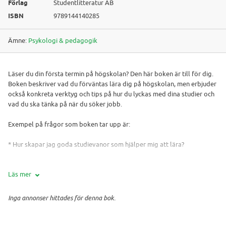
Förlag
Studentlitteratur AB
ISBN
9789144140285
Ämne:
Psykologi & pedagogik
Läser du din första termin på högskolan? Den här boken är till för dig.
Boken beskriver vad du förväntas lära dig på högskolan, men erbjuder
också konkreta verktyg och tips på hur du lyckas med dina studier och
vad du ska tänka på när du söker jobb.
Exempel på frågor som boken tar upp är:
* Hur skapar jag goda studievanor som hjälper mig att lära?
* Hur blir jag bra på att planera och arbeta självständigt?
Läs mer
* Hur lär jag mig att analysera och kritiskt granska?
Inga annonser hittades för denna bok.
* Hur utvecklar jag min självmedvetenhet och förmåga att samarbeta
konstruktivt?