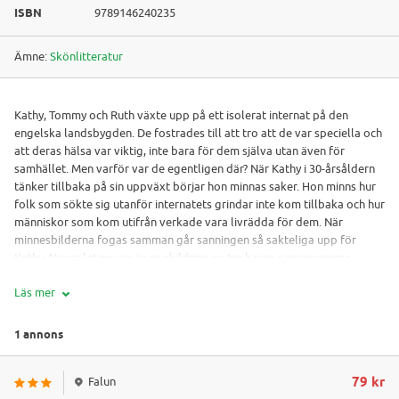
ISBN
9789146240235
Ämne:
Skönlitteratur
Kathy, Tommy och Ruth växte upp på ett isolerat internat på den
engelska landsbygden. De fostrades till att tro att de var speciella och
att deras hälsa var viktig, inte bara för dem själva utan även för
samhället. Men varför var de egentligen där? När Kathy i 30-årsåldern
tänker tillbaka på sin uppväxt börjar hon minnas saker. Hon minns hur
folk som sökte sig utanför internatets grindar inte kom tillbaka och hur
människor som kom utifrån verkade vara livrädda för dem. När
minnesbilderna fogas samman går sanningen så sakteliga upp för
Kathy. Never let me go är en skildring av tre barns gemensamma
uppväxt, men också en skönlitterär kommentar till en vår tids stora
Läs mer
etiska frågor: genetik och kloning.
1 annons
79 kr
Falun