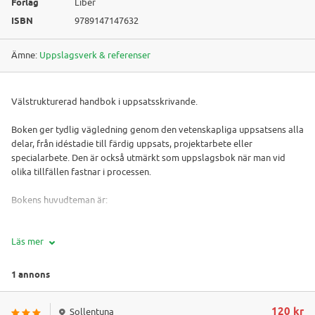
Förlag
Liber
ISBN
9789147147632
Ämne:
Uppslagsverk & referenser
Välstrukturerad handbok i uppsatsskrivande.
Boken ger tydlig vägledning genom den vetenskapliga uppsatsens alla
delar, från idéstadie till färdig uppsats, projektarbete eller
specialarbete. Den är också utmärkt som uppslagsbok när man vid
olika tillfällen fastnar i processen.
Bokens huvudteman är:
genrer och kvalitetskriterier
Läs mer
skrivprocessen vid självständiga uppsats-, projekt- och
specialarbeten
1 annons
problemformulering
litteratur- och informationssökning
källor och empiri till uppsatsen
120 kr
Sollentuna