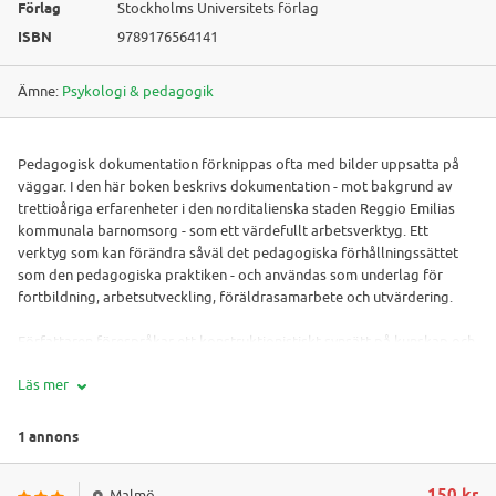
Förlag
Stockholms Universitets förlag
ISBN
9789176564141
Ämne:
Psykologi & pedagogik
Pedagogisk dokumentation förknippas ofta med bilder uppsatta på
väggar. I den här boken beskrivs dokumentation - mot bakgrund av
trettioåriga erfarenheter i den norditalienska staden Reggio Emilias
kommunala barnomsorg - som ett värdefullt arbetsverktyg. Ett
verktyg som kan förändra såväl det pedagogiska förhållningssättet
som den pedagogiska praktiken - och användas som underlag för
fortbildning, arbetsutveckling, föräldrasamarbete och utvärdering.
Författaren förespråkar ett konstruktionistiskt synsätt på kunskap och
makt - där allt är föränderligt och vi alla är delaktiga i all förändring -
Läs mer
till skillnad från det programtänkande som utmärker svensk
förskoletradition. En pedagogisk dokumentation lyfter fram barnet
och pedagogiken som medkonstruktörer av kultur och kunskap.
1 annons
Malmö