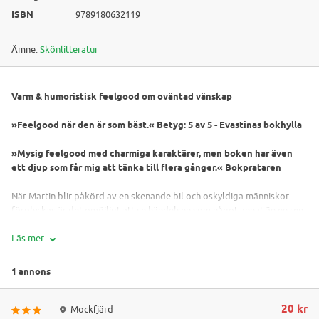
ISBN
9789180632119
Ämne:
Skönlitteratur
Varm & humoristisk feelgood om oväntad vänskap
»Feelgood när den är som bäst.« Betyg: 5 av 5 - Evastinas bokhylla
»Mysig feelgood med charmiga karaktärer, men boken har även
ett djup som får mig att tänka till flera gånger.« Bokprataren
När Martin blir påkörd av en skenande bil och oskyldiga människor
förolyckas är det omöjligt att se händelsen som något annat än en ren
tragedi. Men när Anna, som blivit änka i och med olyckan, övertalar en
Läs mer
handfull väldigt olika människor att bo ihop för en tid - som ett led i
sin sorgeprocess - så sker det oväntade.
Anna hoppas att de ska kunna samsas och läka tillsammans, ja, kanske
1 annons
rentav bli vänner. Och genom skratt och gråt, kärlek och bråk, och med
hjälp av kompisarna på Pensionat Vänner (och ett och annat spöke) tar
20 kr
Mockfjärd
deras liv vändningar de aldrig skulle kunnat ana den dag de