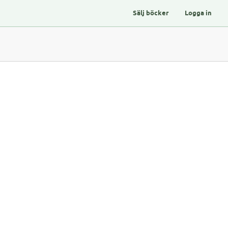
Sälj böcker
Logga in