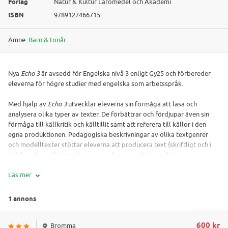
Förlag
Natur & Kultur Läromedel och Akademi
ISBN
9789127466715
Ämne:
Barn & tonår
Nya
Echo 3
är avsedd för Engelska nivå 3 enligt Gy25 och förbereder
eleverna för högre studier med engelska som arbetsspråk.
Med hjälp av
Echo 3
utvecklar eleverna sin förmåga att läsa och
analysera olika typer av texter. De förbättrar och fördjupar även sin
förmåga till källkritik och källtillit samt att referera till källor i den
egna produktionen. Pedagogiska beskrivningar av olika textgenrer
och modelltexter stöttar eleverna att producera text (skriftligt och i
tal) för olika syften med en nära anknytning till uppgiftstyper som
elever eleverna möter i högre studier.
Läs mer
Utöver den tryckta elevboken finns ett kostnadsfritt extramaterial för
dina elever med hörövningar i form av TED-talks och liknande med
1 annons
färdiga uppgifter till. Här finns också ljudfiler till texterna, praktiska
självrättande övningar i grammatik och ordförråd samt bokens facit.
600 kr
Bromma
För dig som lärare finns också en lärarhandledning med tips och extra