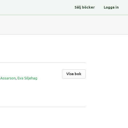
Sälj böcker
Logga in
Visa bok
 Assarson
,
Eva Siljehag