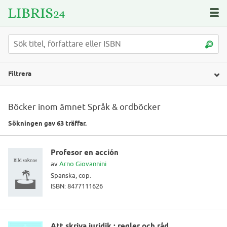
Filtrera
Böcker inom ämnet Språk & ordböcker
Sökningen gav 63 träffar.
Profesor en acción
av
Arno Giovannini
Spanska, cop.
ISBN: 8477111626
Att skriva juridik : regler och råd