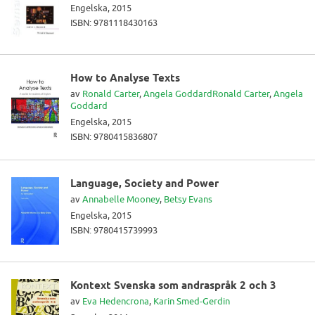
Engelska, 2015
ISBN: 9781118430163
How to Analyse Texts
av
Ronald Carter
,
Angela Goddard
Ronald Carter
,
Angela
Goddard
Engelska, 2015
ISBN: 9780415836807
Language, Society and Power
av
Annabelle Mooney
,
Betsy Evans
Engelska, 2015
ISBN: 9780415739993
Kontext Svenska som andraspråk 2 och 3
av
Eva Hedencrona
,
Karin Smed-Gerdin