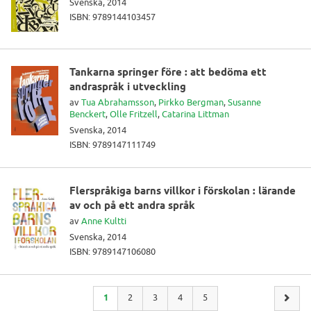
Svenska, 2014
ISBN: 9789144103457
Tankarna springer före : att bedöma ett
andraspråk i utveckling
av
Tua Abrahamsson
,
Pirkko Bergman
,
Susanne
Benckert
,
Olle Fritzell
,
Catarina Littman
Svenska, 2014
ISBN: 9789147111749
Flerspråkiga barns villkor i förskolan : lärande
av och på ett andra språk
av
Anne Kultti
Svenska, 2014
ISBN: 9789147106080
1
2
3
4
5