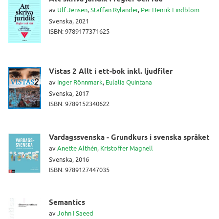
av
Ulf Jensen
,
Staffan Rylander
,
Per Henrik Lindblom
Svenska, 2021
ISBN: 9789177371625
Vistas 2 Allt i ett-bok inkl. ljudfiler
av
Inger Rönnmark
,
Eulalia Quintana
Svenska, 2017
ISBN: 9789152340622
Vardagssvenska - Grundkurs i svenska språket
av
Anette Althén
,
Kristoffer Magnell
Svenska, 2016
ISBN: 9789127447035
Semantics
av
John I Saeed