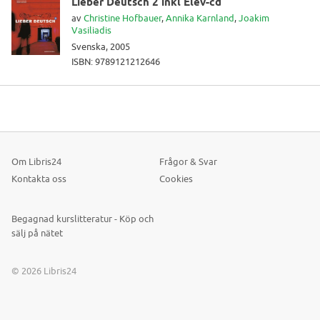
Lieber Deutsch 2 inkl Elev-cd
av
Christine Hofbauer
,
Annika Karnland
,
Joakim
Vasiliadis
Svenska, 2005
ISBN: 9789121212646
Om Libris24
Frågor & Svar
Kontakta oss
Cookies
Begagnad kurslitteratur - Köp och
sälj på nätet
© 2026 Libris24