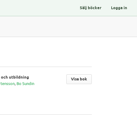
Sälj böcker
Logga in
 och utbildning
Visa bok
rtensson
,
Bo Sundin