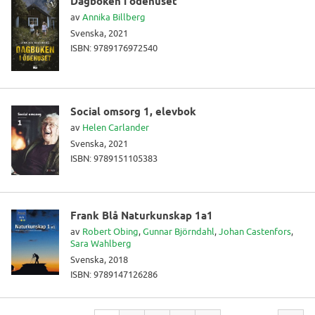
Dagboken i ödehuset
av
Annika Billberg
Svenska, 2021
ISBN: 9789176972540
Social omsorg 1, elevbok
av
Helen Carlander
Svenska, 2021
ISBN: 9789151105383
Frank Blå Naturkunskap 1a1
av
Robert Obing
,
Gunnar Björndahl
,
Johan Castenfors
,
Sara Wahlberg
Svenska, 2018
ISBN: 9789147126286