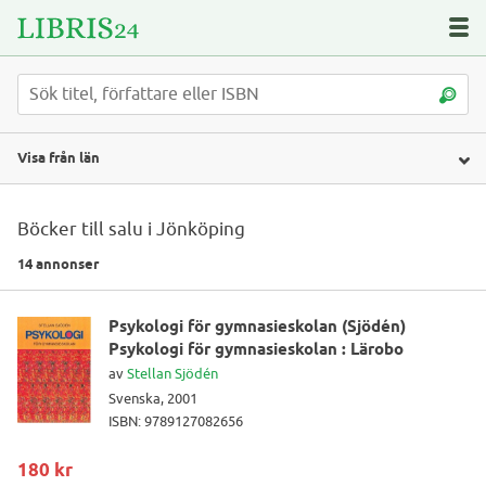
Visa från län
Böcker till salu i Jönköping
14 annonser
Psykologi för gymnasieskolan (Sjödén)
Psykologi för gymnasieskolan : Lärobo
av
Stellan Sjödén
Svenska, 2001
ISBN: 9789127082656
180 kr