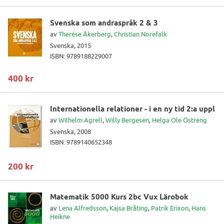
Svenska som andraspråk 2 & 3
av
Therése Åkerberg
,
Christian Norefalk
Svenska, 2015
ISBN: 9789188229007
400 kr
Internationella relationer - i en ny tid 2:a uppl
av
Wilhelm Agrell
,
Willy Bergesen
,
Helga Ole Östreng
Svenska, 2008
ISBN: 9789140652348
200 kr
Matematik 5000 Kurs 2bc Vux Lärobok
av
Lena Alfredsson
,
Kajsa Bråting
,
Patrik Erixon
,
Hans
Heikne