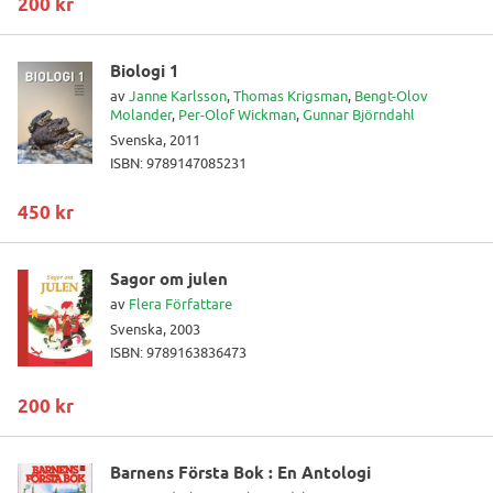
200 kr
Biologi 1
av
Janne Karlsson
,
Thomas Krigsman
,
Bengt-Olov
Molander
,
Per-Olof Wickman
,
Gunnar Björndahl
Svenska, 2011
ISBN: 9789147085231
450 kr
Sagor om julen
av
Flera Författare
Svenska, 2003
ISBN: 9789163836473
200 kr
Barnens Första Bok : En Antologi