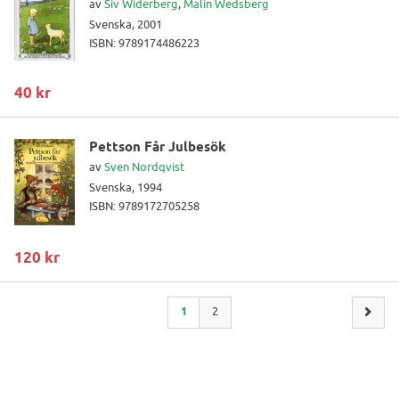
av
Siv Widerberg
,
Malin Wedsberg
Svenska, 2001
ISBN: 9789174486223
40 kr
Pettson Får Julbesök
av
Sven Nordqvist
Svenska, 1994
ISBN: 9789172705258
120 kr
1
2