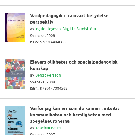
Vårdpedagogik : framväxt betydelse
perspektiv
av
Ingrid Heyman
,
Birgitta Sandström
Svenska, 2008
ISBN: 9789144048666
Elevers olikheter och specialpedagogisk
kunskap
av
Bengt Persson
Svenska, 2008
ISBN: 9789147084562
Varför jag känner som du känner : intuitiv
kommunikaton och hemligheten med
spegelneuronerna
av
Joachim Bauer
Svenska, 2007